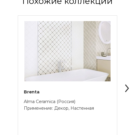
Похожие коллекции
Brenta
Rivoli
Alma Ceramica (Россия)
Alma 
Применение: Декор, Настенная
Прим