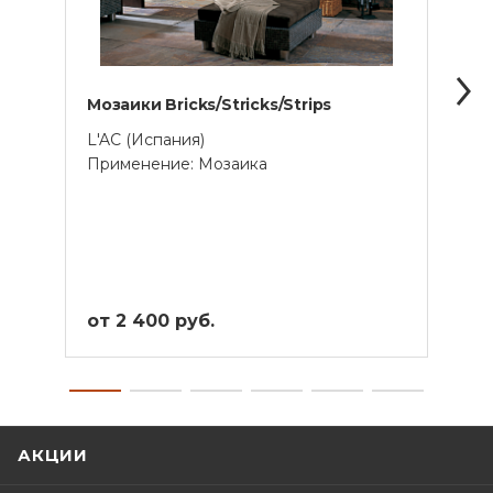
Мозаики Bricks/Stricks/Strips
Моза
L'AC (Испания)
L'AC 
Применение: Мозаика
Прим
от 2 400 руб.
от 6
АКЦИИ