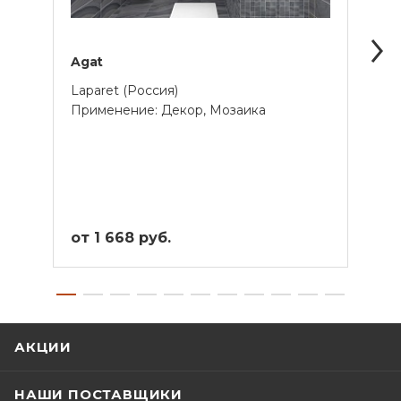
Agat
Allur
Laparet (Россия)
Lapar
Применение: Декор, Мозаика
Прим
от 1 668 руб.
от 1
АКЦИИ
НАШИ ПОСТАВЩИКИ