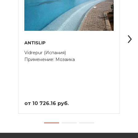
ANTISLIP
NAT
Vidrepur (Испания)
Vidre
Применение: Мозаика
Прим
от 10 726.16 руб.
от 9