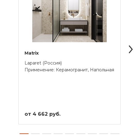
Matrix
Fanc
Laparet (Россия)
Cersa
Применение: Керамогранит, Напольная
Прим
Унив
от 4 662 руб.
от 2