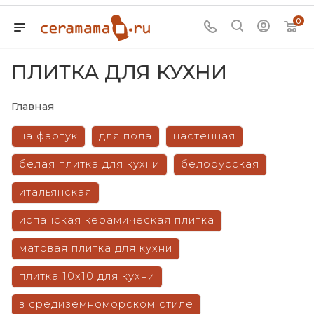
0
ПЛИТКА ДЛЯ КУХНИ
Главная
на фартук
для пола
настенная
белая плитка для кухни
белорусская
итальянская
испанская керамическая плитка
матовая плитка для кухни
плитка 10х10 для кухни
в средиземноморском стиле