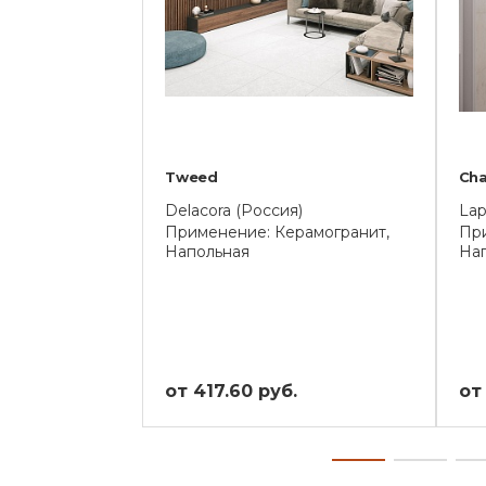
Tweed
Ch
Delacora (Россия)
Lap
Применение: Керамогранит,
При
Напольная
На
от 417.60 руб.
от