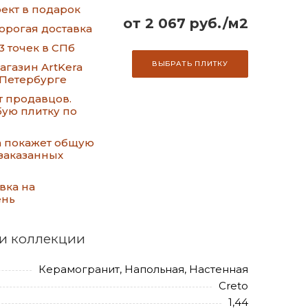
ект в подарок
от 2 067 руб./м2
орогая доставка
3 точек в СПб
ВЫБРАТЬ ПЛИТКУ
газин ArtKera
-Петербурге
т продавцов.
ую плитку по
а покажет общую
заказанных
вка на
ень
и коллекции
Керамогранит, Напольная, Настенная
Creto
1,44