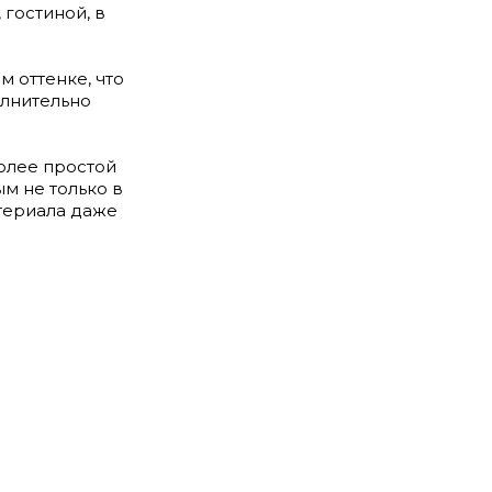
 гостиной, в
 оттенке, что
олнительно
олее простой
ым не только в
атериала даже