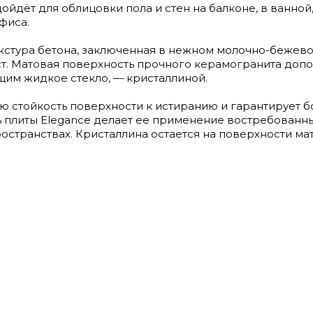
йдёт для облицовки пола и стен на балконе, в ванной,
фиса.
кстура бетона, заключенная в нежном молочно-бежевом
ст. Матовая поверхность прочного керамогранита доп
им жидкое стекло, — кристаллиной.
ю стойкость поверхности к истиранию и гарантирует б
сть плиты Elegance делает ее применение востребованн
остранствах. Кристаллина остается на поверхности м