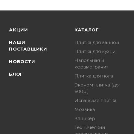
АКЦИИ
КАТАЛОГ
НАШИ
Плитка для ванной
ПОСТАВЩИКИ
Плитка для кухни
Напольная и
НОВОСТИ
керамогранит
БЛОГ
Плитка для пола
Эконом плитка (до
600р.)
Испанская плитка
Мозаика
Клинкер
Технический