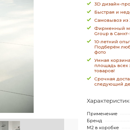
3D дизайн-про
Быстрая и нед
Самовывоз из 
Фирменный ма
Group в Санкт
10-летний опы
Подберём люб
фото
Умная корзин
площадь всех 
товаров!
Срочная доста
следующий д
Характеристик
Применение
Бренд
М2 в коробке