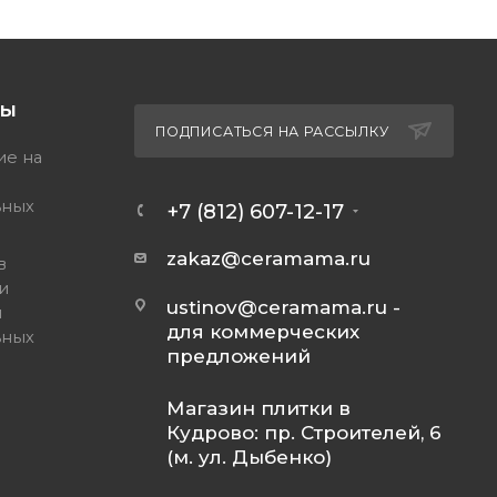
ТЫ
ПОДПИСАТЬСЯ НА РАССЫЛКУ
ие на
ьных
+7 (812) 607-12-17
zakaz@ceramama.ru
в
и
ustinov@ceramama.ru
-
и
для коммерческих
ьных
предложений
Магазин плитки в
Кудрово: пр. Строителей, 6
(м. ул. Дыбенко)