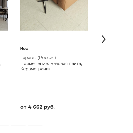
Noa
Super White
Laparet (Россия)
Laparet (Индия
,
Применение: Базовая плита,
Применение: К
Керамогранит
Напольная
от 4 662 руб.
от 3 153.60 р