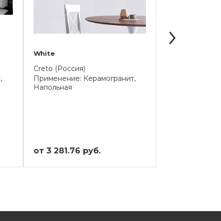
White
OASIS
Creto (Россия)
Staro (Индия)
,
Применение: Керамогранит,
Применение: К
Напольная
Напольная
от 3 281.76 руб.
от 2 308.26 