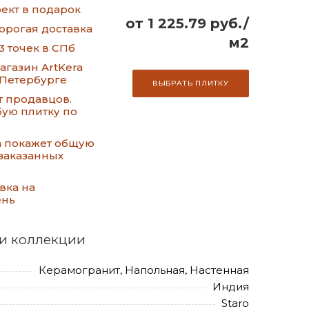
ект в подарок
от 1 225.79 руб./
орогая доставка
м2
3 точек в СПб
газин ArtKera
-Петербурге
ВЫБРАТЬ ПЛИТКУ
т продавцов.
ую плитку по
а покажет общую
заказанных
вка на
ень
и коллекции
Керамогранит, Напольная, Настенная
Индия
Staro