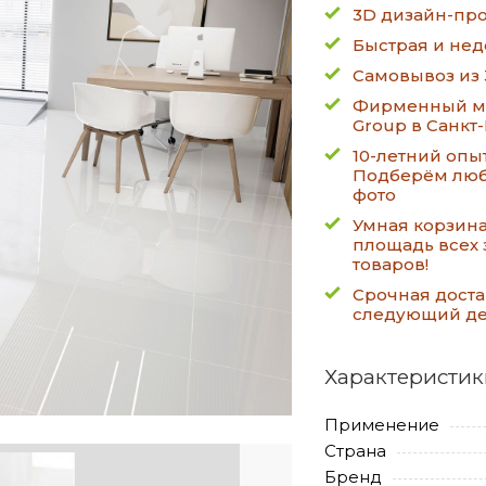
3D дизайн-про
Быстрая и нед
Самовывоз из 
Фирменный ма
Group в Санкт
10-летний опы
Подберём люб
фото
Умная корзин
площадь всех 
товаров!
Срочная доста
следующий д
Характеристик
Применение
Страна
Бренд