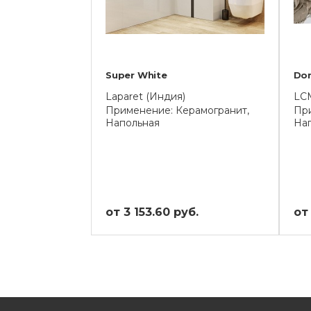
Super White
Do
Laparet (Индия)
LC
Применение: Керамогранит,
При
Напольная
На
от 3 153.60 руб.
от