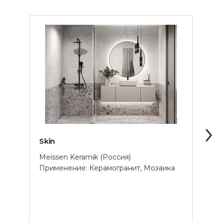
Skin
Ellor
Meissen Keramik (Россия)
Gress
Применение: Керамогранит, Мозаика
Прим