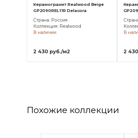
Керамогранит Realwood Beige
Керам
GP2090REL11R Delacora
GP209
Страна: Россия
Стран
Коллекция: Realwood
Колле
В наличии
В нал
2 430 руб./м2
2 430
Похожие коллекции