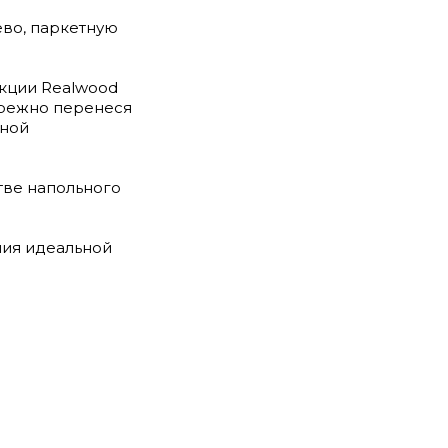
ево, паркетную
екции Realwood
ережно перенеся
рной
стве напольного
ния идеальной