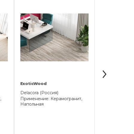
ExoticWood
Freedom
Delacora (Россия)
Delacora (Росс
,
Применение: Керамогранит,
Применение: К
Напольная
Напольная