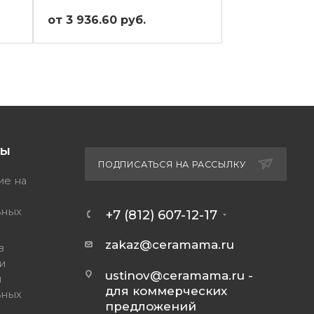
от 3 936.60 руб.
от 2 654.75 
ТЫ
ПОДПИСАТЬСЯ НА РАССЫЛКУ
ие на
ьных
+7 (812) 607-12-17
zakaz@ceramama.ru
в
и
ustinov@ceramama.ru
-
и
для коммерческих
ьных
предложений