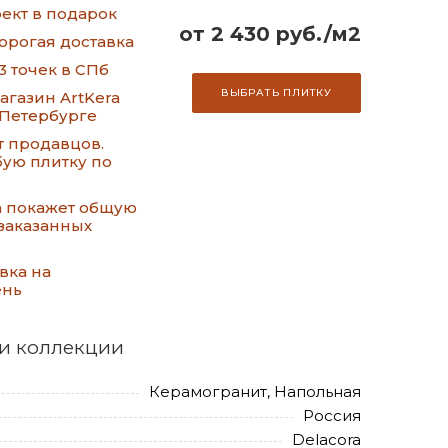
ект в подарок
от 2 430 руб./м2
орогая доставка
3 точек в СПб
ВЫБРАТЬ ПЛИТКУ
газин ArtKera
-Петербурге
т продавцов.
ую плитку по
а покажет общую
заказанных
вка на
ень
и коллекции
Керамогранит, Напольная
Россия
Delacora