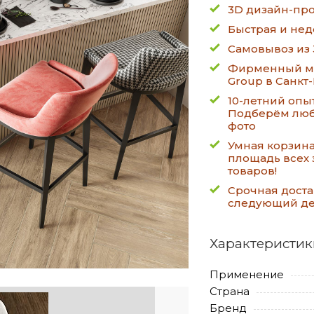
3D дизайн-про
Быстрая и нед
Самовывоз из 
Фирменный ма
Group в Санкт
10-летний опы
Подберём люб
фото
Умная корзин
площадь всех 
товаров!
Срочная доста
следующий д
Характеристик
Применение
Страна
Бренд