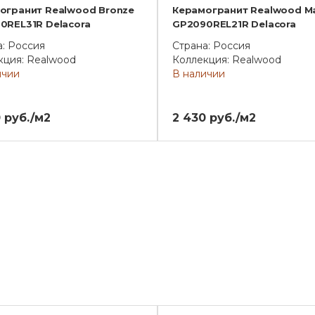
огранит Realwood Bronze
Керамогранит Realwood M
0REL31R Delacora
GP2090REL21R Delacora
а: Россия
Страна: Россия
кция: Realwood
Коллекция: Realwood
ичии
В наличии
 руб./м2
2 430 руб./м2