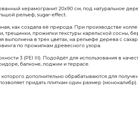
рованный керамогранит 20х90 см, под натуральное дер
ьшой рельеф, sugar-effect.
чная, как создала её природа. При производстве колл
и, трещинки, прожилки текстуры карельской сосны, б
я выполнена в трех цветах, на рельефе дерева с саха
винга по прожилкам древесного узора.
ности 3 (PEI III). Подойдёт для использования в каче
идоре, балконе, лоджии и террасе.
 которого дополнительно обрабатываются для получе
позволяет придать плиткам один размер (монокалибр).