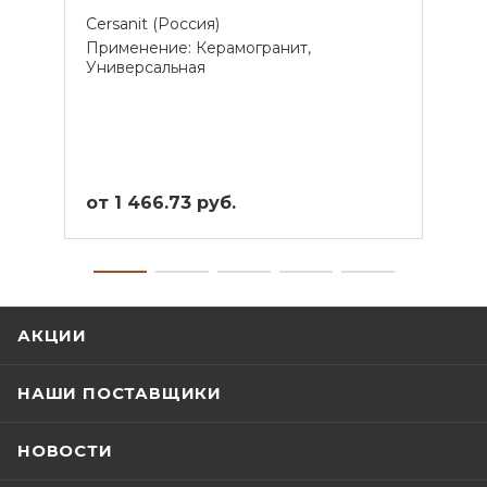
Cersanit (Россия)
Cersa
Применение: Керамогранит,
Прим
Универсальная
Унив
от 1 466.73 руб.
от 2
АКЦИИ
НАШИ ПОСТАВЩИКИ
НОВОСТИ