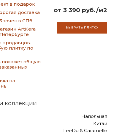
ект в подарок
от 3 390 руб./м2
орогая доставка
3 точек в СПб
ВЫБРАТЬ ПЛИТКУ
газин ArtKera
-Петербурге
т продавцов.
ую плитку по
а покажет общую
заказанных
вка на
ень
и коллекции
Напольная
Китай
LeeDo & Caramelle