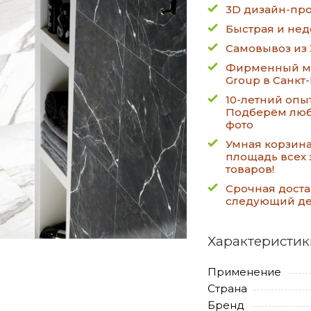
3D дизайн-про
Быстрая и нед
Самовывоз из 
Фирменный ма
Group в Санкт
10-летний опы
Подберём люб
фото
Умная корзин
площадь всех 
товаров!
Срочная доста
следующий д
Характеристик
Применение
Страна
Бренд