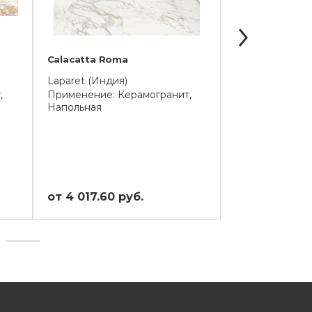
Calacatta Roma
Calacatta Marb
Laparet (Индия)
Meissen Keram
,
Применение: Керамогранит,
Применение: К
Напольная
Напольная
от 4 017.60 руб.
от 9 017 руб