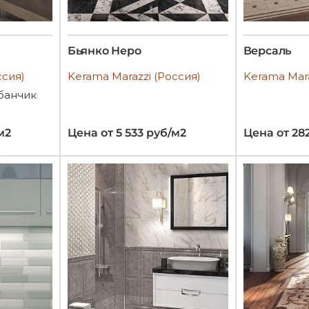
Бьянко Неро
Версаль
ссия)
Kerama Marazzi (Россия)
Kerama Mara
банчик
м2
Цена от 5 533 руб/м2
Цена от 28