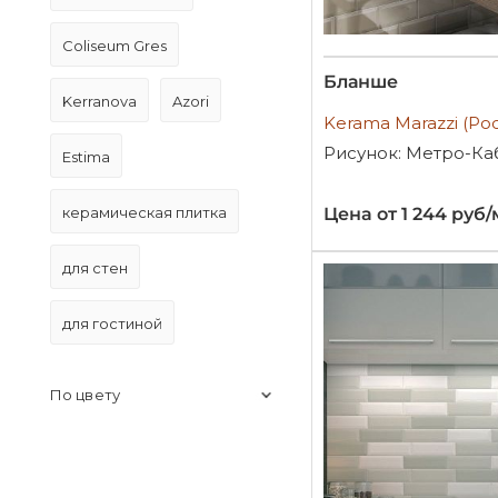
Coliseum Gres
Бланше
Kerranova
Azori
Kerama Marazzi (Ро
Рисунок: Метро-Ка
Estima
керамическая плитка
Цена от 1 244 руб/
для стен
для гостиной
По цвету