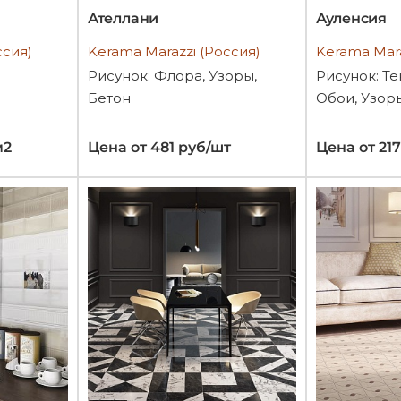
Ателлани
Ауленсия
ссия)
Kerama Marazzi (Россия)
Kerama Mara
Рисунок: Флора, Узоры,
Рисунок: Те
Бетон
Обои, Узор
м2
Цена от 481 руб/шт
Цена от 21