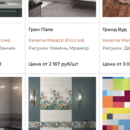
Гран Пале
Гранд Вуд
ссия)
Kerama Marazzi (Россия)
Kerama Mara
банчик
Рисунок: Камень, Мрамор
Рисунок: Д
2
Цена от 2 167 руб/шт
Цена от 3 