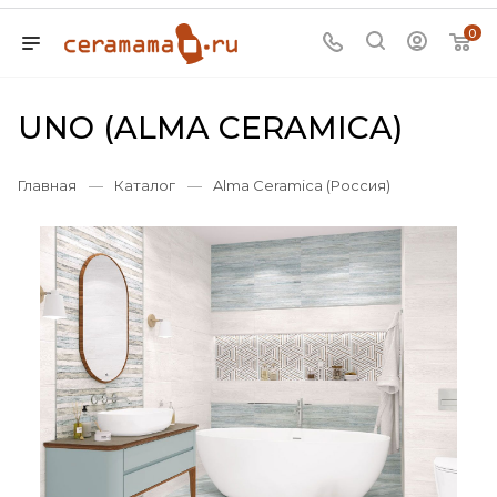
0
UNO (ALMA CERAMICA)
Главная
—
Каталог
—
Alma Ceramica (Россия)