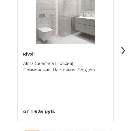
Rivoli
Baffi
Alma Ceramica (Россия)
Delac
Применение: Настенная, Бордюр
Прим
от 1 625 руб.
от 9