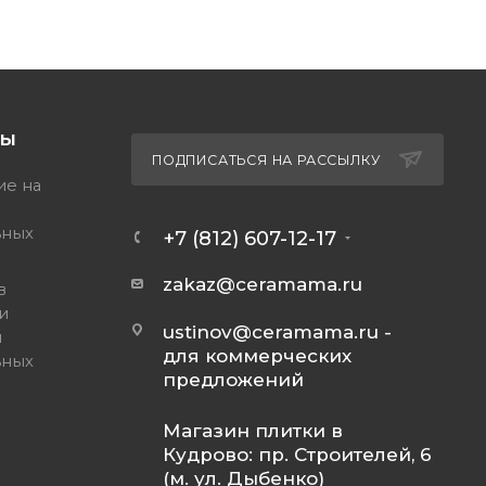
ТЫ
ПОДПИСАТЬСЯ НА РАССЫЛКУ
ие на
ьных
+7 (812) 607-12-17
zakaz@ceramama.ru
в
и
ustinov@ceramama.ru
-
и
для коммерческих
ьных
предложений
Магазин плитки в
Кудрово: пр. Строителей, 6
(м. ул. Дыбенко)