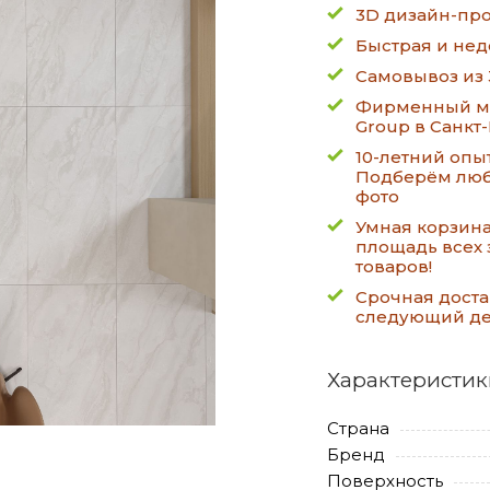
3D дизайн-про
Быстрая и нед
Самовывоз из 
Фирменный ма
Group в Санкт
10-летний опы
Подберём люб
фото
Умная корзин
площадь всех 
товаров!
Срочная доста
следующий д
Характеристик
Страна
Бренд
Поверхность