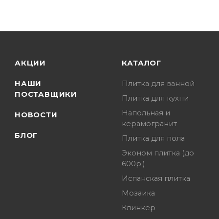
АКЦИИ
КАТАЛОГ
НАШИ
Плитка для ванной
ПОСТАВЩИКИ
Плитка для кухни
Напольная и
НОВОСТИ
керамогранит
БЛОГ
Плитка для пола
Эконом плитка (до
600р.)
Испанская плитка
Мозаика
Клинкер