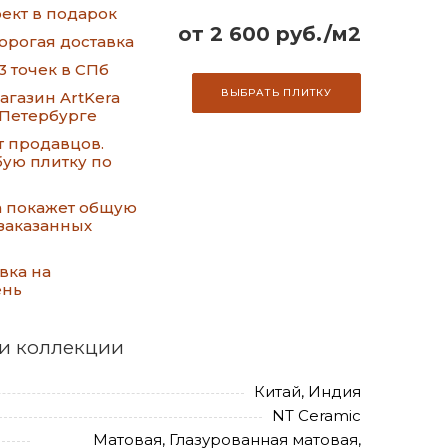
ект в подарок
от 2 600 руб./м2
орогая доставка
3 точек в СПб
ВЫБРАТЬ ПЛИТКУ
газин ArtKera
-Петербурге
т продавцов.
ую плитку по
а покажет общую
заказанных
вка на
ень
и коллекции
Китай, Индия
NT Ceramic
Матовая, Глазурованная матовая,