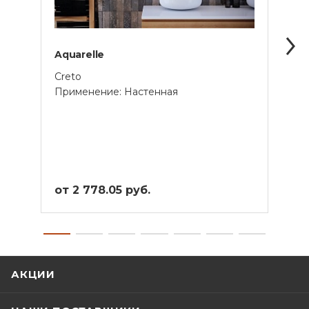
Aquarelle
Ekzo
Creto
Creto
Применение: Настенная
Прим
от 2 778.05 руб.
от 2
АКЦИИ