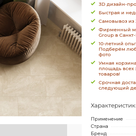
3D дизайн-про
Быстрая и нед
Самовывоз из 
Фирменный ма
Group в Санкт
10-летний опы
Подберём люб
фото
Умная корзин
площадь всех 
товаров!
Срочная доста
следующий д
Характеристик
Применение
Страна
Бренд