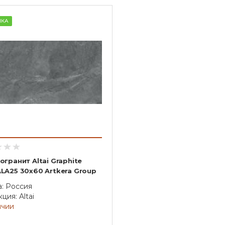
НКА
гранит Altai Graphite
LA25 30х60 Artkera Group
а: Россия
ция: Altai
ичии