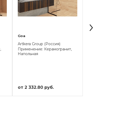
Goa
Lofthome
Artkera Group (Россия)
Artkera Group 
,
Применение: Керамогранит,
Применение: К
Напольная
Напольная
от 2 332.80 руб.
от 2 332.80 