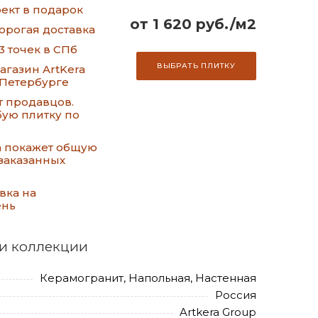
ект в подарок
от 1 620 руб./м2
орогая доставка
3 точек в СПб
ВЫБРАТЬ ПЛИТКУ
газин ArtKera
-Петербурге
т продавцов.
ую плитку по
а покажет общую
заказанных
вка на
ень
и коллекции
Керамогранит, Напольная, Настенная
Россия
Artkera Group