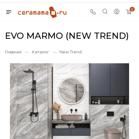
0
EVO MARMO (NEW TREND)
Главная
—
Каталог
—
New Trend