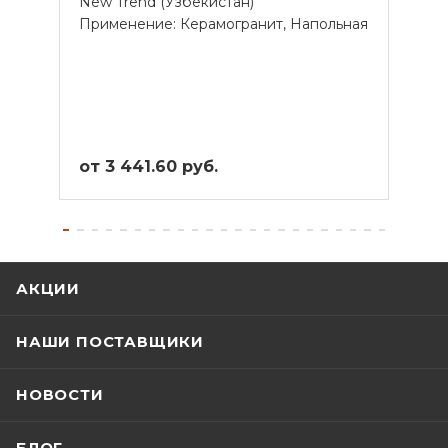
New Trend (Узбекистан)
New 
Применение: Керамогранит, Напольная
Прим
от 3 441.60 руб.
от 5
АКЦИИ
НАШИ ПОСТАВЩИКИ
НОВОСТИ