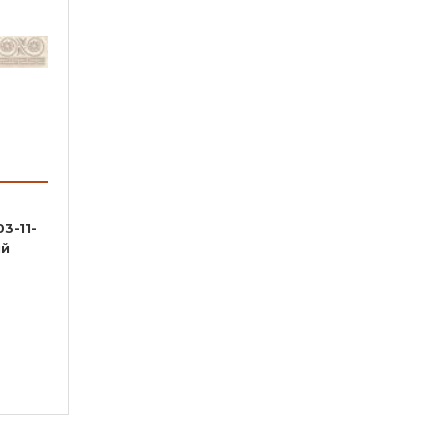
3-11-
ый