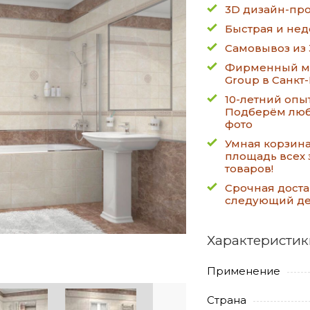
3D дизайн-про
Быстрая и нед
Самовывоз из 
Фирменный ма
Group в Санкт
10-летний опы
Подберём люб
фото
Умная корзин
площадь всех 
товаров!
Срочная доста
следующий д
Характеристик
Применение
Страна