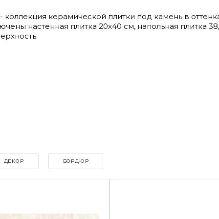
ic - коллекция керамической плитки под камень в оттен
чены настенная плитка 20х40 см, напольная плитка 38,
верхность.
Click to
Load
Panorama
ДЕКОР
БОРДЮР