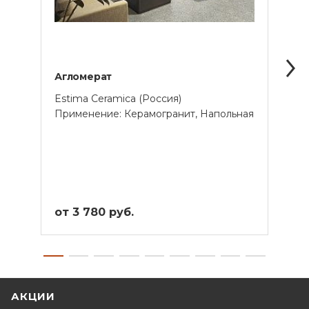
Агломерат
Габб
Estima Ceramica (Россия)
Estim
Применение: Керамогранит, Напольная
Прим
от 3 780 руб.
от 5
АКЦИИ