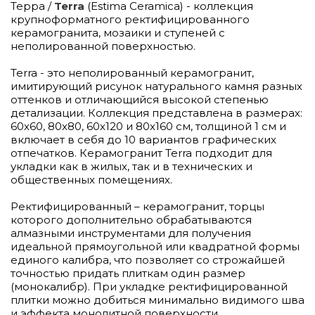
Терра /
Terra
(Estima Ceramica) - коллекция
крупноформатного ректифицированного
керамогранита, мозаики и ступеней с
неполированной поверхностью.
Terra - это неполированный керамогранит,
имитирующий рисунок натурального камня разных
оттенков и отличающийся высокой степенью
детализации. Коллекция представлена в размерах:
60х60, 80х80, 60х120 и 80х160 см, толщиной 1 см и
включает в себя до 10 вариантов графических
отпечатков. Керамогранит Terra подходит для
укладки как в жилых, так и в технических и
общественных помещениях.
Ректифицированный – керамогранит, торцы
которого дополнительно обрабатываются
алмазными инструментами для получения
идеальной прямоугольной или квадратной формы
единого калибра, что позволяет со строжайшей
точностью придать плиткам один размер
(монокалибр). При укладке ректифицированной
плитки можно добиться минимально видимого шва
и эффекта монолитной поверхности.