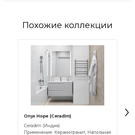
Похожие коллекции
Onyx Hope (Ceradim)
Onyx
Ceradim (Индия)
Cera
Применение: Керамогранит, Напольная
Прим