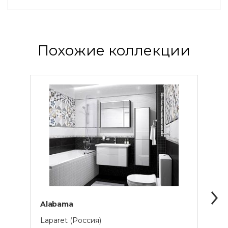
Похожие коллекции
Alabama
Гориз
Laparet (Россия)
Globa