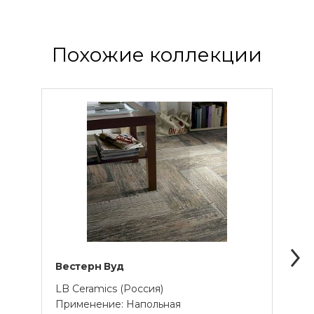
Похожие коллекции
Вестерн Вуд
Аван
LB Ceramics (Россия)
Globa
Применение: Напольная
Прим