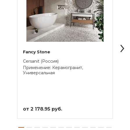
Fancy Stone
Ambr
Cersanit (Россия)
Creto
Применение: Керамогранит,
Прим
Универсальная
от 2 178.95 руб.
от 2