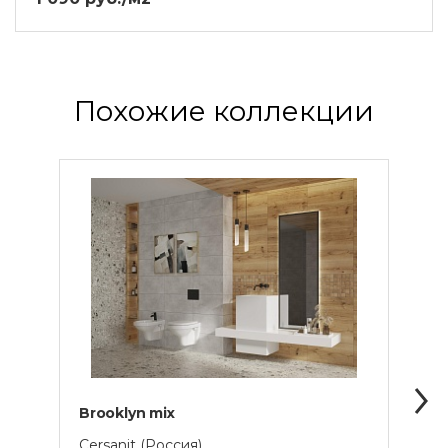
Похожие коллекции
Brooklyn mix
Effec
Cersanit (Россия)
Cersa