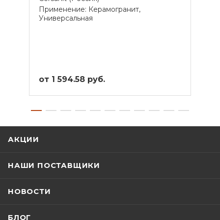
Применение: Керамогранит,
Прим
Универсальная
Унив
от 1 594.58 руб.
от 1
АКЦИИ
НАШИ ПОСТАВЩИКИ
НОВОСТИ
БЛОГ