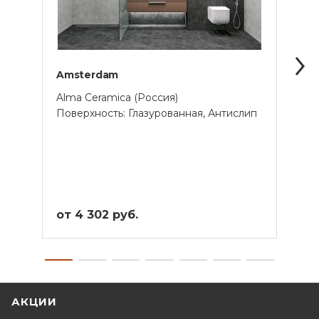
Amsterdam
Altai
Alma Ceramica (Россия)
Artke
Поверхность: Глазурованная, Антислип
Прим
от 4 302 руб.
от 2
АКЦИИ