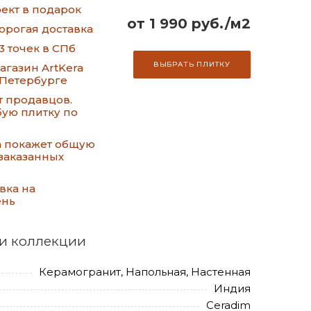
ект в подарок
от 1 990 руб./м2
орогая доставка
3 точек в СПб
ВЫБРАТЬ ПЛИТКУ
газин ArtKera
-Петербурге
т продавцов.
ую плитку по
а покажет общую
заказанных
вка на
ень
и коллекции
Керамогранит, Напольная, Настенная
Индия
Ceradim