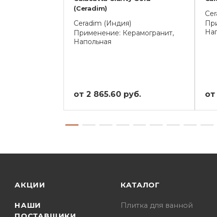
(Ceradim)
Cer
Ceradim (Индия)
При
На
Применение: Керамогранит,
Напольная
от 2 865.60 руб.
от 
АКЦИИ
КАТАЛОГ
НАШИ
Плитка для ванной
ПОСТАВЩИКИ