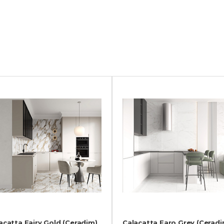
acatta Fairy Gold (Ceradim)
Calacatta Faro Grey (Ceradi