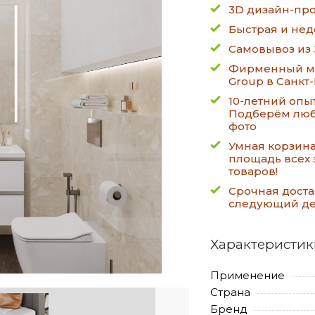
3D дизайн-про
Быстрая и нед
Самовывоз из 
Фирменный ма
Group в Санкт
10-летний опы
Подберём люб
фото
Умная корзин
площадь всех 
товаров!
Срочная доста
следующий д
Характеристик
Применение
Страна
Бренд