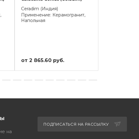
(Ceradim)
Ceradim (Индия)
,
Применение: Керамогранит,
Ceradim (Инди
Напольная
Применение: К
Напольная
от 2 865.60 руб.
от 2 865.60 
ТЫ
ПОДПИСАТЬСЯ НА РАССЫЛКУ
ие на