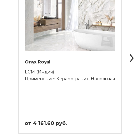
Onyx Royal
Milen
LCM (Индия)
Delac
Применение: Керамогранит, Напольная
Прим
от 4 161.60 руб.
от 2