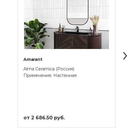
Amarant
Antu
Alma Ceramica (Россия)
Alma 
Применение: Настенная
Прим
от 2 686.50 руб.
от 2