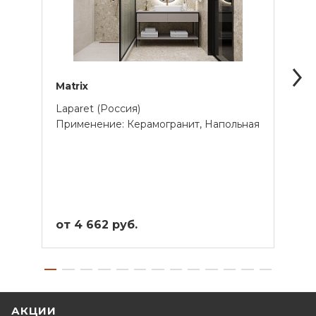
Matrix
Fanc
Laparet (Россия)
Cersa
Применение: Керамогранит, Напольная
Прим
Унив
от 4 662 руб.
от 2
АКЦИИ