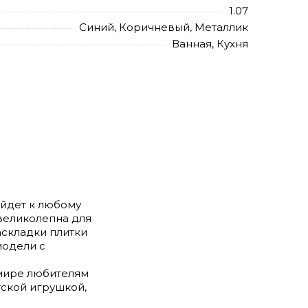
1.07
Синий, Коричневый, Металлик
Ванная, Кухня
ойдет к любому
, великолепна для
аскладки плитки
модели с
 мире любителям
тской игрушкой,