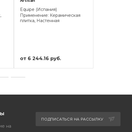
Artisan
Kromatika
Equipe (Испания)
Equipe (Испани
,
Применение: Керамическая
Применение: К
плитка, Настенная
Напольная
от 6 244.16 руб.
от 3 640 руб
ТЫ
ПОДПИСАТЬСЯ НА РАССЫЛКУ
ие на