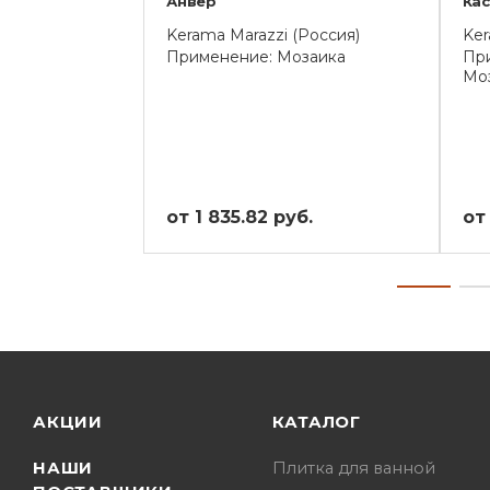
Анвер
Ка
Kerama Marazzi (Россия)
Ker
Применение: Мозаика
При
Мо
от 1 835.82 руб.
от
АКЦИИ
КАТАЛОГ
НАШИ
Плитка для ванной