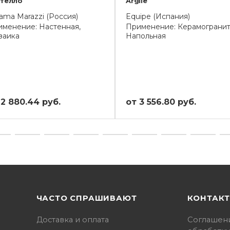
стелло
Argile
ama Marazzi (Россия)
Equipe (Испания)
менение: Настенная,
Применение: Керамогранит
заика
Напольная
 2 880.44 руб.
от 3 556.80 руб.
ЧАСТО СПРАШИВАЮТ
КОНТАК
Доставка и оплата
Соглашен