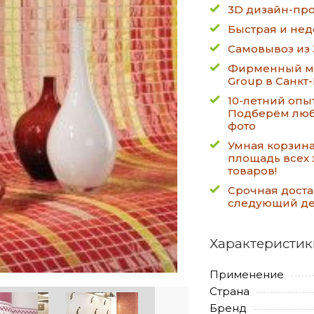
3D дизайн-про
Быстрая и нед
Самовывоз из 
Фирменный ма
Group в Санкт
10-летний опы
Подберём люб
фото
Умная корзин
площадь всех 
товаров!
Срочная доста
следующий д
Характеристик
Применение
Страна
Бренд