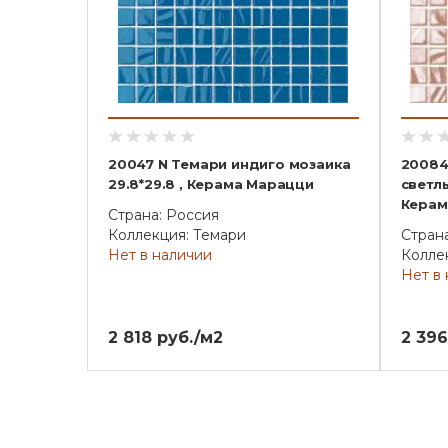
20047 N Темари индиго мозаика
20084
29.8*29.8 , Керама Марацци
светлы
Керам
Страна: Россия
Коллекция: Темари
Стран
Нет в наличии
Колле
Нет в
2 818 руб./м2
2 396