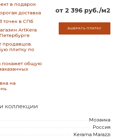
ект в подарок
от 2 396 руб./м2
орогая доставка
3 точек в СПб
ВЫБРАТЬ ПЛИТКУ
газин ArtKera
-Петербурге
т продавцов.
ую плитку по
а покажет общую
заказанных
вка на
ень
и коллекции
Мозаика
Россия
Kerama Marazzi