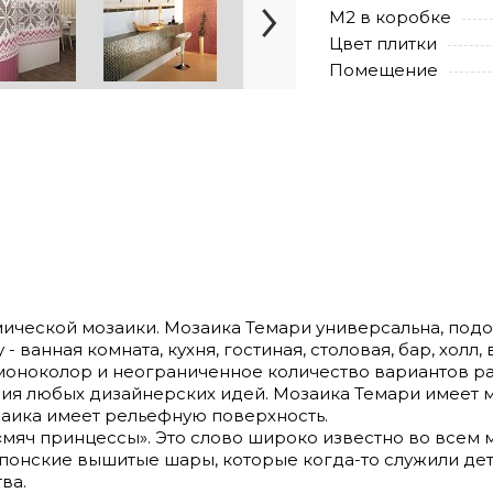
М2 в коробке
Цвет плитки
Помещение
амической мозаики. Мозаика Темари универсальна, под
- ванная комната, кухня, гостиная, столовая, бар, холл
 моноколор и неограниченное количество вариантов р
ия любых дизайнерских идей. Мозаика Темари имеет 
заика имеет рельефную поверхность.
 «мяч принцессы». Это слово широко известно во всем
понские вышитые шары, которые когда-то служили де
ва.