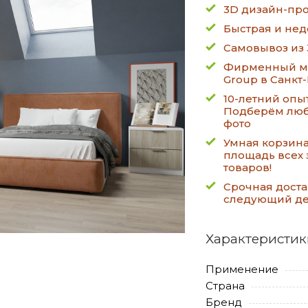
3D дизайн-про
Быстрая и нед
Самовывоз из 
Фирменный ма
Group в Санкт
10-летний опы
Подберём люб
фото
Умная корзин
площадь всех 
товаров!
Срочная доста
следующий д
Характеристик
Применение
Страна
Бренд