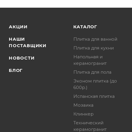
АКЦИИ
КАТАЛОГ
НАШИ
Плитка для ванной
ПОСТАВЩИКИ
Плитка для кухни
Напольная и
НОВОСТИ
керамогранит
БЛОГ
Плитка для пола
Эконом плитка (до
600р.)
Испанская плитка
Мозаика
Клинкер
Технический
керамогранит