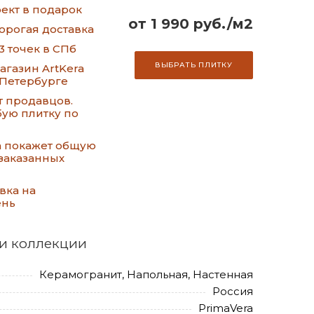
ект в подарок
от 1 990 руб./м2
орогая доставка
3 точек в СПб
ВЫБРАТЬ ПЛИТКУ
газин ArtKera
-Петербурге
т продавцов.
ую плитку по
а покажет общую
заказанных
вка на
ень
и коллекции
Керамогранит, Напольная, Настенная
Россия
PrimaVera