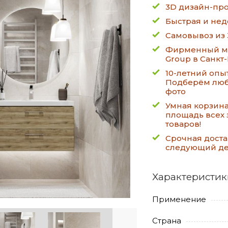
3D дизайн-про
Быстрая и нед
Самовывоз из 
Фирменный ма
Group в Санкт
10-летний опы
Подберём люб
фото
Умная корзин
площадь всех 
товаров!
Срочная доста
следующий д
Характеристик
Применение
Страна