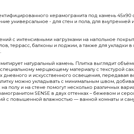
 ректифицированного керамогранита под камень 45х90 с
ие универсальное - для стен и пола, для внутренней 
ещений с интенсивными нагрузками на напольное покры
ов, террасс, балконы и лоджии, а также для укладки в
.
митирует натуральный камень. Плитка выглядит объём
специальному мерцающему материалу с текстурой сах
х дневного и искусственного освещения, передавая в
литку можно укладывать с минимальным швом, добива
на полу и на стене помогут несколько различных вари
амогранитом SENSE в двух оттенках – бежевом и сер
ний с повышенной влажностью — ванной комнаты и сануз