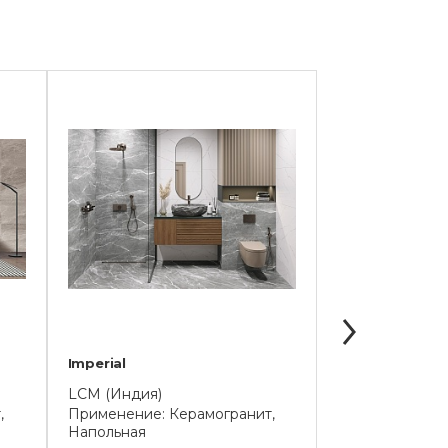
Imperial
Infinity
LCM (Индия)
Cersanit (Росси
,
Применение: Керамогранит,
Применение: К
Напольная
Универсальная