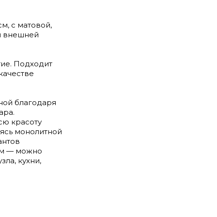
м, с матовой,
и внешней
тие. Подходит
 качестве
ной благодаря
ара.
сю красоту
ясь монолитной
антов
ом — можно
ла, кухни,