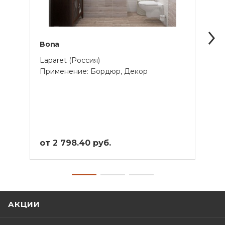
Bona
Kipar
Laparet (Россия)
Lapar
Применение: Бордюр, Декор
Прим
от 2 798.40 руб.
от 4
АКЦИИ