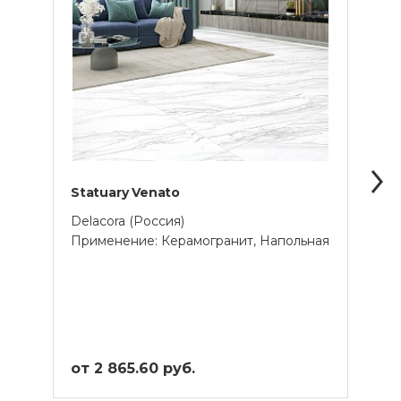
Statuary Venato
Atla
Delacora (Россия)
Lapar
Применение: Керамогранит, Напольная
Прим
от 2 865.60 руб.
от 3