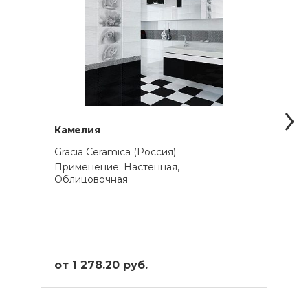
Камелия
Дуб
Gracia Ceramica (Россия)
Belan
Применение: Настенная,
Прим
Облицовочная
от 1 278.20 руб.
от 1