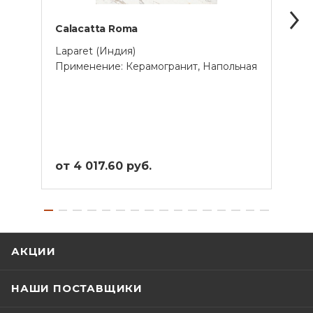
Calacatta Roma
Cala
Laparet (Индия)
Lapar
Применение: Керамогранит, Напольная
Прим
от 4 017.60 руб.
от 4
АКЦИИ
НАШИ ПОСТАВЩИКИ