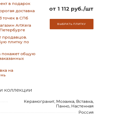
ект в подарок
от 1 112 руб./шт
орогая доставка
3 точек в СПб
ВЫБРАТЬ ПЛИТКУ
газин ArtKera
-Петербурге
т продавцов.
ую плитку по
а покажет общую
заказанных
вка на
ень
и коллекции
Керамогранит, Мозаика, Вставка,
Панно, Настенная
Россия