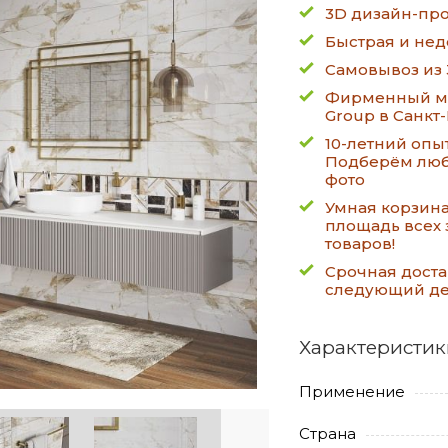
3D дизайн-про
Быстрая и нед
Самовывоз из 
Фирменный ма
Group в Санкт
10-летний опы
Подберём люб
фото
Умная корзин
площадь всех 
товаров!
Срочная доста
следующий д
Характеристик
Применение
Страна