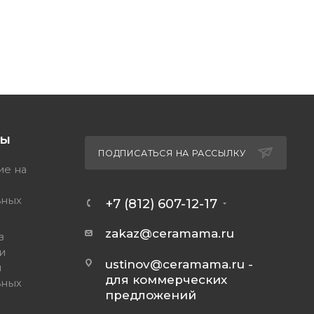
ТЫ
ПОДПИСАТЬСЯ НА РАССЫЛКУ
ие на
ьных
+7 (812) 607-12-17
zakaz@ceramama.ru
в
и
ustinov@ceramama.ru
-
и
для коммерческих
ьных
предложений