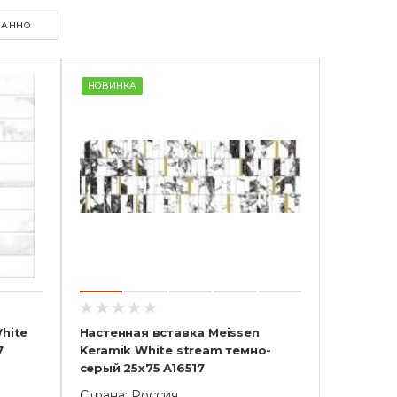
ПАННО
НОВИНКА
hite
Настенная вставка Meissen
7
Keramik White stream темно-
серый 25x75 A16517
Страна: Россия