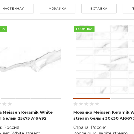
НАСТЕННАЯ
МОЗАИКА
ВСТАВКА
НКА
НОВИНКА
а Meissen Keramik White
Мозаика Meissen Keramik W
m белый 25x75 A16492
stream белый 30x30 A1667
а: Россия
Страна: Россия
ция: White stream
Коллекция: White stream