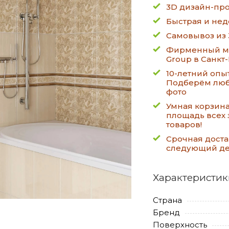
3D дизайн-про
Быстрая и нед
Самовывоз из 
Фирменный ма
Group в Санкт
10-летний опы
Подберём люб
фото
Умная корзин
площадь всех 
товаров!
Срочная доста
следующий д
Характеристик
Страна
Бренд
Поверхность