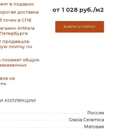
ект в подарок
от 1 028 руб./м2
орогая доставка
3 точек в СПб
ВЫБРАТЬ ПЛИТКУ
газин ArtKera
-Петербурге
т продавцов.
ую плитку по
а покажет общую
заказанных
вка на
ень
и коллекции
Россия
Gracia Ceramica
Матовая