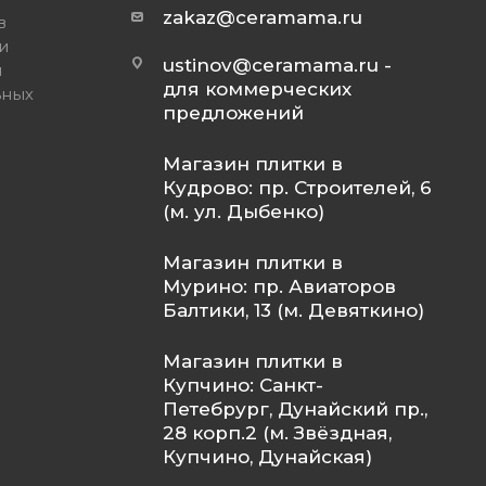
zakaz@ceramama.ru
в
и
ustinov@ceramama.ru
-
и
для коммерческих
ьных
предложений
Магазин плитки в
Кудрово: пр. Строителей, 6
(м. ул. Дыбенко)
Магазин плитки в
Мурино: пр. Авиаторов
Балтики, 13 (м. Девяткино)
Магазин плитки в
Купчино: Санкт-
Петебрург, Дунайский пр.,
28 корп.2 (м. Звёздная,
Купчино, Дунайская)