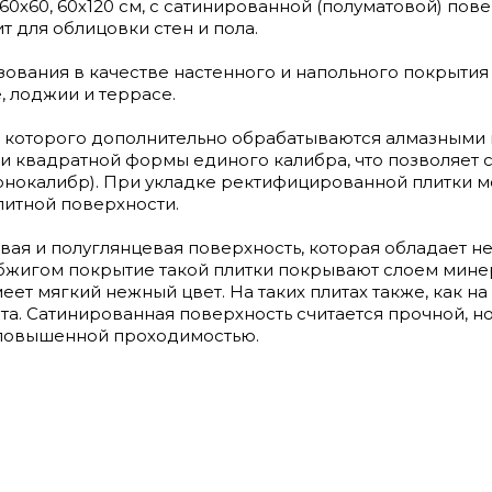
х60, 60х120 см, с сатинированной (полуматовой) пове
т для облицовки стен и пола.
ользования в качестве настенного и напольного покрыт
, лоджии и террасе.
 которого дополнительно обрабатываются алмазными
и квадратной формы единого калибра, что позволяет
онокалибр). При укладке ректифицированной плитки 
итной поверхности.
овая и полуглянцевая поверхность, которая обладает 
обжигом покрытие такой плитки покрывают слоем мине
еет мягкий нежный цвет. На таких плитах также, как н
та. Сатинированная поверхность считается прочной, но
с повышенной проходимостью.