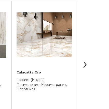
Calacatta Oro
Calacatta Rom
Laparet (Индия)
Laparet (Индия
,
Применение: Керамогранит,
Применение: К
Напольная
Напольная