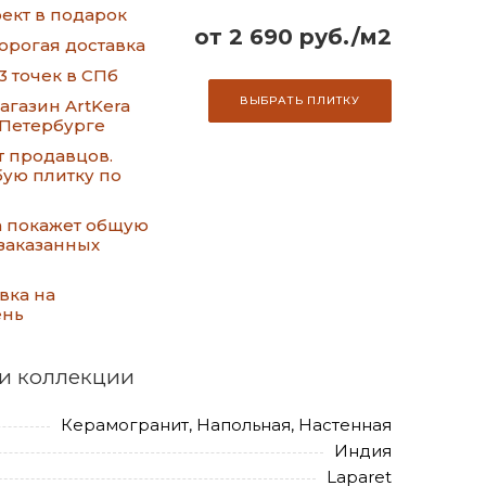
ект в подарок
от 2 690 руб./м2
орогая доставка
3 точек в СПб
ВЫБРАТЬ ПЛИТКУ
газин ArtKera
-Петербурге
т продавцов.
ую плитку по
а покажет общую
заказанных
вка на
ень
и коллекции
Керамогранит, Напольная, Настенная
Индия
Laparet