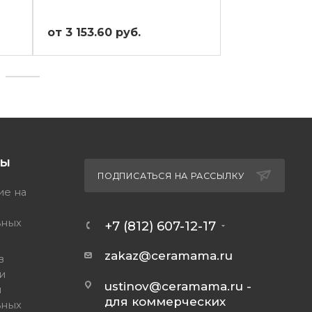
от 3 153.60 руб.
от 4 017.60 
ТЫ
ПОДПИСАТЬСЯ НА РАССЫЛКУ
ие на
ьных
+7 (812) 607-12-17
zakaz@ceramama.ru
в
и
ustinov@ceramama.ru
-
и
для коммерческих
ьных