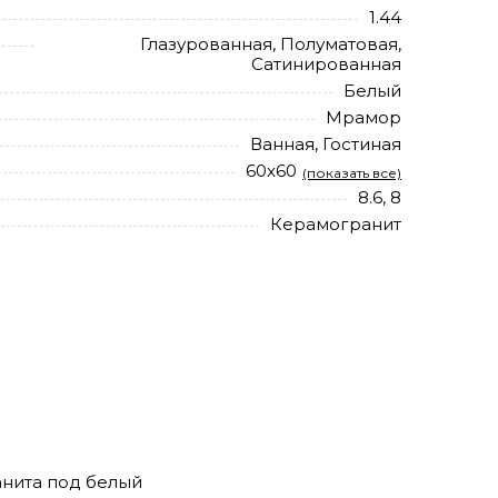
1.44
Глазурованная, Полуматовая,
Сатинированная
Белый
Мрамор
Ванная, Гостиная
60x60
(показать все)
8.6, 8
Керамогранит
ранита под белый