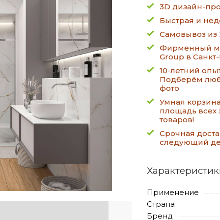
3D дизайн-про
Быстрая и нед
Самовывоз из 
Фирменный ма
Group в Санкт
10-летний опы
Подберём люб
фото
Умная корзин
площадь всех 
товаров!
Срочная доста
следующий д
Характеристик
Применение
Страна
Бренд