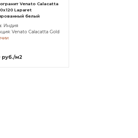
огранит Venato Calacatta
0х120 Laparet
ированный белый
а: Индия
ция: Venato Calacatta Gold
ичии
 руб./м2