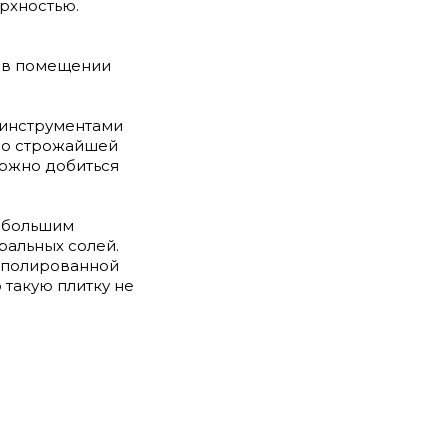
рхностью.
ия в помещении
 инструментами
 со строжайшей
можно добиться
небольшим
ральных солей.
а полированной
 такую плитку не