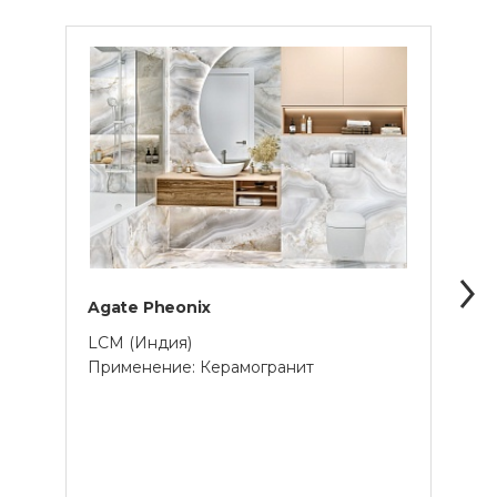
Agate Pheonix
Blum
LCM (Индия)
LCM 
Применение: Керамогранит
Прим