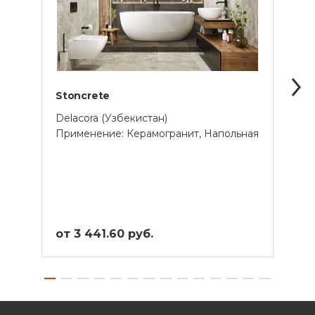
Stoncrete
Анде
Delacora (Узбекистан)
Esti
Применение: Керамогранит, Напольная
Прим
от 3 441.60 руб.
от 7