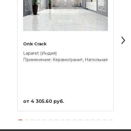
Oniх Crack
Onyx
Laparet (Индия)
Lapar
Применение: Керамогранит, Напольная
Прим
от 4 305.60 руб.
от 4