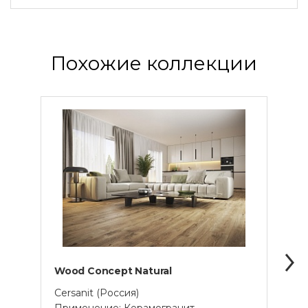
Похожие коллекции
Wood Concept Natural
Wood
Cersanit (Россия)
Cersa
Применение: Керамогранит,
Прим