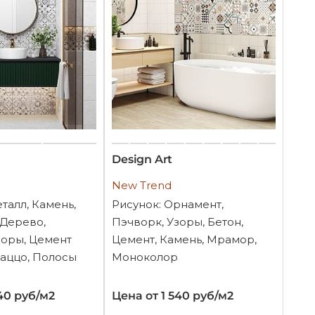
Design Art
New Trend
талл, Камень,
Рисунок: Орнамент,
 Дерево,
Пэчворк, Узоры, Бетон,
зоры, Цемент
Цемент, Камень, Мрамор,
раццо, Полосы
Моноколор
40 руб/м2
Цена от 1 540 руб/м2