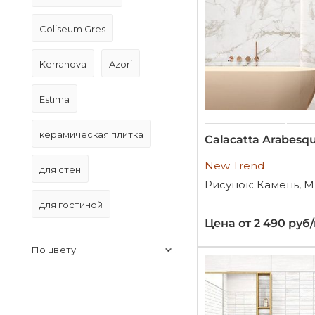
Coliseum Gres
Kerranova
Azori
Estima
керамическая плитка
Calacatta Arabesq
New Trend
для стен
Рисунок: Камень, 
для гостиной
Цена от 2 490 руб
По цвету