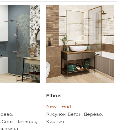
Elbrus
New Trend
ерево,
Рисунок: Бетон, Дерево,
 Соты, Пэчворк,
Кирпич
рнамент