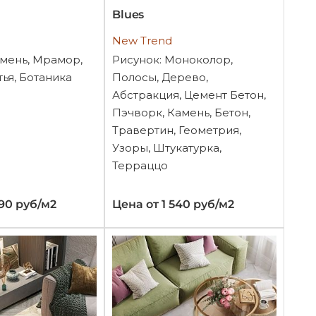
Blues
New Trend
амень, Мрамор,
Рисунок: Моноколор,
ья, Ботаника
Полосы, Дерево,
Абстракция, Цемент Бетон,
Пэчворк, Камень, Бетон,
Травертин, Геометрия,
Узоры, Штукатурка,
Терраццо
390 руб/м2
Цена от 1 540 руб/м2