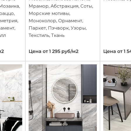
Мозаика,
Мрамор, Абстракция, Соты,
раццо,
Морские мотивы,
ометрия,
Моноколор, Орнамент,
амент,
Паркет, Пэчворк, Узоры,
алл
Текстиль, Ткань
м2
Цена от 1 295 руб/м2
Цена от 1 5