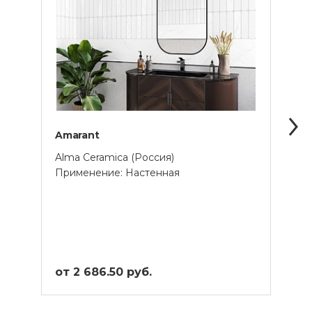
Amarant
Ango
Alma Ceramica (Россия)
Alma 
Применение: Настенная
Прим
от 2 686.50 руб.
от 2