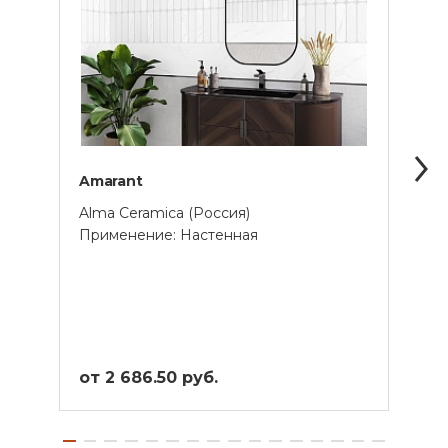
Amarant
Ango
Alma Ceramica (Россия)
Alma 
Применение: Настенная
Прим
от 2 686.50 руб.
от 2