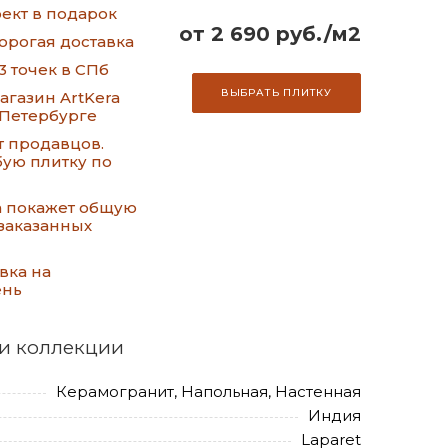
ект в подарок
от 2 690 руб./м2
орогая доставка
3 точек в СПб
ВЫБРАТЬ ПЛИТКУ
газин ArtKera
-Петербурге
т продавцов.
ую плитку по
а покажет общую
заказанных
вка на
ень
и коллекции
Керамогранит, Напольная, Настенная
Индия
Laparet