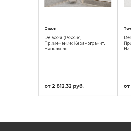
Dixon
Tw
Delacora (Россия)
Del
Применение: Керамогранит,
При
Напольная
На
от 2 812.32 руб.
от