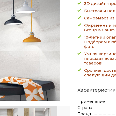
3D дизайн-про
Быстрая и нед
Самовывоз из 
Фирменный ма
Group в Санкт
10-летний опы
Подберём люб
фото
Умная корзин
площадь всех 
товаров!
Срочная доста
следующий д
Характеристик
Применение
Страна
Бренд