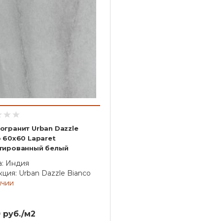
огранит Urban Dazzle
o 60x60 Laparet
тированный белый
а: Индия
ция: Urban Dazzle Bianco
ичии
 руб./м2