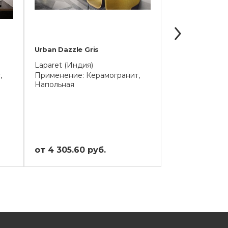
Urban Dazzle Gris
Lake Stone
Laparet (Индия)
Meissen Keram
,
Применение: Керамогранит,
Применение: К
Напольная
Напольная
от 4 305.60 руб.
от 6 520.80 