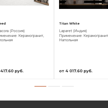
eed
Titan White
acora (Россия)
Laparet (Индия)
менение: Керамогранит,
Применение: Керамогранит
польная
Напольная
 417.60 руб.
от 4 017.60 руб.