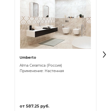
Umberto
Uno
Alma Ceramica (Россия)
Alma 
Применение: Настенная
Прим
от 587.25 руб.
от 1