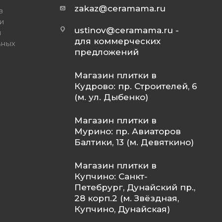
zakaz@ceramama.ru
в
и
ustinov@ceramama.ru
-
и
для коммерческих
ьных
предложений
Магазин плитки в
Кудрово: пр. Строителей, 6
(м. ул. Дыбенко)
Магазин плитки в
Мурино: пр. Авиаторов
Балтики, 13 (м. Девяткино)
Магазин плитки в
Купчино: Санкт-
Петебрург, Дунайский пр.,
28 корп.2 (м. Звёздная,
Купчино, Дунайская)