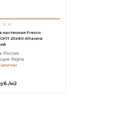
а настенная Fresco
CH11 20х60 Altacera
вый
а: Россия
ция: Rejina
 наличии
уб./м2