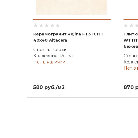
Керамогранит Rejina FT3TCH11
Плитк
40х40 Altacera
WT11T
беже
Страна: Россия
Коллекция: Rejina
Стран
Нет в наличии
Коллек
Нет в
580 руб./м2
870 р