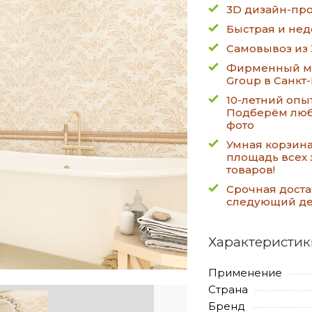
3D дизайн-про
Быстрая и нед
Самовывоз из 
Фирменный ма
Group в Санкт
10-летний опы
Подберём люб
фото
Умная корзин
площадь всех 
товаров!
Срочная доста
следующий д
Характеристик
Применение
Страна
Бренд