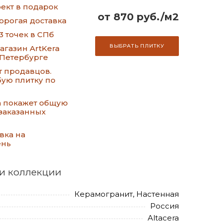
ект в подарок
от 870 руб./м2
орогая доставка
3 точек в СПб
ВЫБРАТЬ ПЛИТКУ
газин ArtKera
-Петербурге
т продавцов.
ую плитку по
а покажет общую
заказанных
вка на
ень
и коллекции
Керамогранит, Настенная
Россия
Altacera