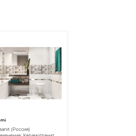
ami
sanit (Россия)
менение: Керамогранит,